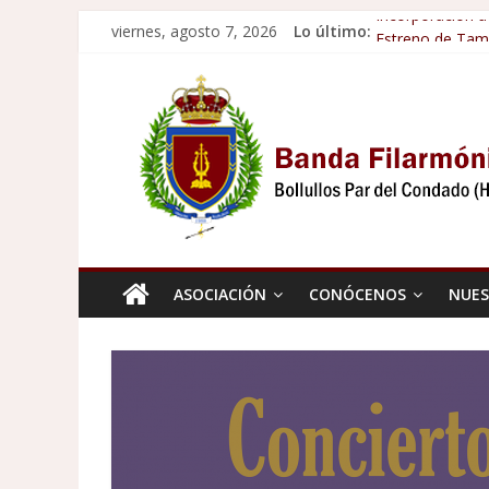
Saltar
viernes, agosto 7, 2026
Lo último:
Incorporación a
al
Estreno de Tam
contenido
Banda
VII EXALTACIÓ
Concierto de C
Incorporación a
Filarmónica
Ciudad
de
ASOCIACIÓN
CONÓCENOS
NUES
Bollullos
Ciudad
de
Bollullos