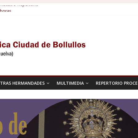
 nuestro Repertorio
boras
N COFRADE
uaresma
 nuestro repertorio.
TRAS HERMANDADES
MULTIMEDIA
REPERTORIO PROCE