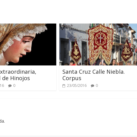
Extraordinaria,
Santa Cruz Calle Niebla.
 de Hinojos
Corpus
016
0
23/05/2016
0
da.